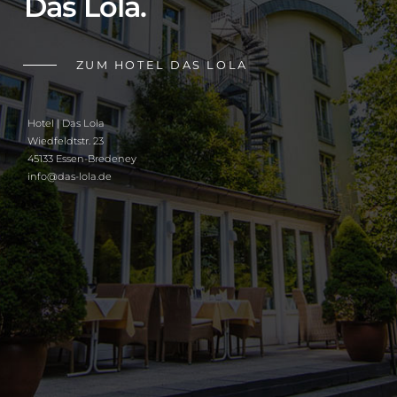
Das Lola.
ZUM HOTEL DAS LOLA
Hotel | Das Lola
Wiedfeldtstr. 23
45133 Essen-Bredeney
info@das-lola.de